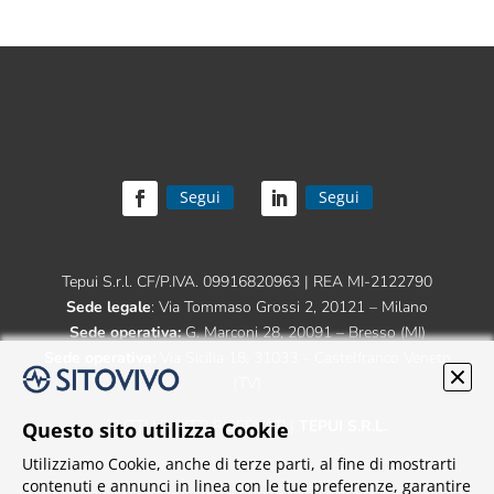
Segui
Segui
Tepui S.r.l. CF/P.IVA. 09916820963 | REA MI-2122790
Sede legale
: Via Tommaso Grossi 2, 20121 – Milano
Sede operativa:
G. Marconi 28, 20091 – Bresso (MI)
Sede operativa:
Via Sicilia 18, 31033 – Castelfranco Veneto
(TV)
TUTTI I DIRITTI RISERVATI |
TEPUI S.R.L.
Questo sito utilizza Cookie
Utilizziamo Cookie, anche di terze parti, al fine di mostrarti
contenuti e annunci in linea con le tue preferenze, garantire