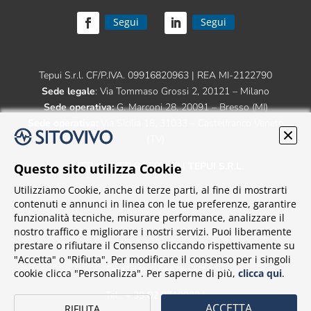
Segui
Segui
Tepui S.r.l. CF/P.IVA. 09916820963 | REA MI-2122790
Sede legale
: Via Tommaso Grossi 2, 20121 – Milano
Sede operativa:
G. Marconi 28, 20091 – Bresso (MI)
Sede operativa:
Via Sicilia 18, 31033 – Castelfranco Veneto
(TV)
TUTTI I DIRITTI RISERVATI |
TEPUI S.R.L.
Questo sito utilizza Cookie
Utilizziamo Cookie, anche di terze parti, al fine di mostrarti
contenuti e annunci in linea con le tue preferenze, garantire
funzionalità tecniche, misurare performance, analizzare il
nostro traffico e migliorare i nostri servizi. Puoi liberamente
prestare o rifiutare il Consenso cliccando rispettivamente su
"Accetta" o "Rifiuta". Per modificare il consenso per i singoli
Email: insieme@tepui.it
cookie clicca "Personalizza". Per saperne di più,
clicca qui
.
Tel.: + 39 02 87199234
ACCETTA
RIFIUTA