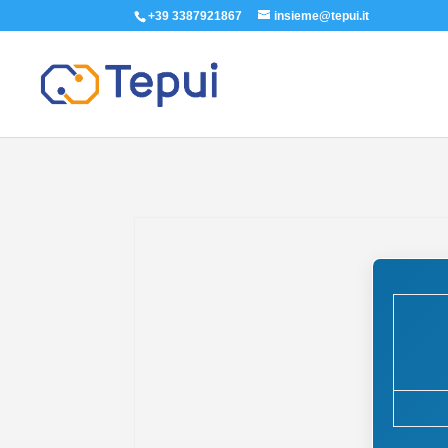
+39 3387921867
insieme@tepui.it